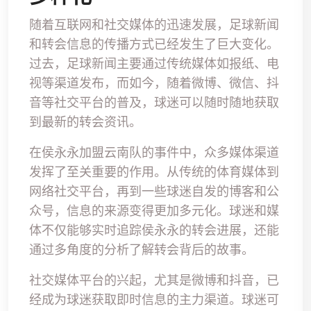
随着互联网和社交媒体的迅速发展，足球新闻
和转会信息的传播方式已经发生了巨大变化。
过去，足球新闻主要通过传统媒体如报纸、电
视等渠道发布，而如今，随着微博、微信、抖
音等社交平台的普及，球迷可以随时随地获取
到最新的转会资讯。
在侯永永加盟云南队的事件中，众多媒体渠道
发挥了至关重要的作用。从传统的体育媒体到
网络社交平台，再到一些球迷自发的博客和公
众号，信息的来源变得更加多元化。球迷和媒
体不仅能够实时追踪侯永永的转会进展，还能
通过多角度的分析了解转会背后的故事。
社交媒体平台的兴起，尤其是微博和抖音，已
经成为球迷获取即时信息的主力渠道。球迷可