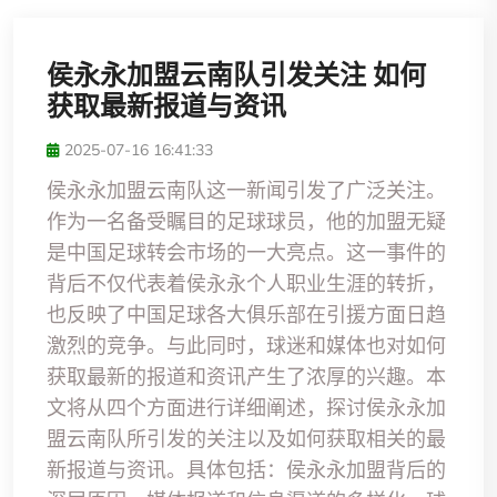
侯永永加盟云南队引发关注 如何
获取最新报道与资讯
2025-07-16 16:41:33
侯永永加盟云南队这一新闻引发了广泛关注。
作为一名备受瞩目的足球球员，他的加盟无疑
是中国足球转会市场的一大亮点。这一事件的
背后不仅代表着侯永永个人职业生涯的转折，
也反映了中国足球各大俱乐部在引援方面日趋
激烈的竞争。与此同时，球迷和媒体也对如何
获取最新的报道和资讯产生了浓厚的兴趣。本
文将从四个方面进行详细阐述，探讨侯永永加
盟云南队所引发的关注以及如何获取相关的最
新报道与资讯。具体包括：侯永永加盟背后的