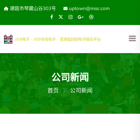
建瓯市琴藏山谷303号
uptown@mac.com
公司新闻
首页
公司新闻