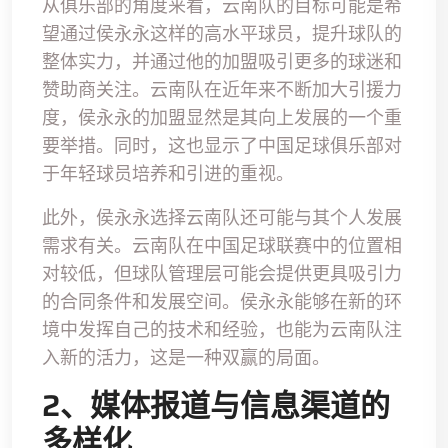
从俱乐部的角度来看，云南队的目标可能是希
望通过侯永永这样的高水平球员，提升球队的
整体实力，并通过他的加盟吸引更多的球迷和
赞助商关注。云南队在近年来不断加大引援力
度，侯永永的加盟显然是其向上发展的一个重
要举措。同时，这也显示了中国足球俱乐部对
于年轻球员培养和引进的重视。
此外，侯永永选择云南队还可能与其个人发展
需求有关。云南队在中国足球联赛中的位置相
对较低，但球队管理层可能会提供更具吸引力
的合同条件和发展空间。侯永永能够在新的环
境中发挥自己的技术和经验，也能为云南队注
入新的活力，这是一种双赢的局面。
2、媒体报道与信息渠道的
多样化